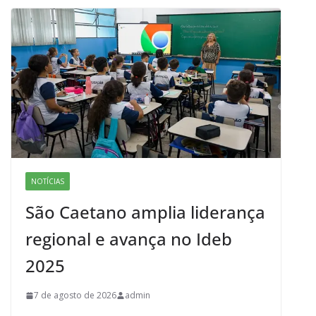
o
o
o
n
k
NOTÍCIAS
São Caetano amplia liderança
regional e avança no Ideb
2025
7 de agosto de 2026
admin