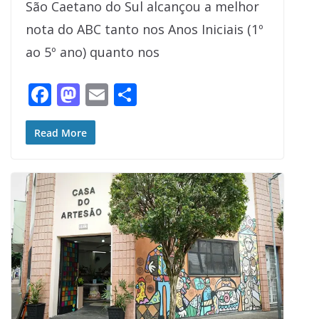
São Caetano do Sul alcançou a melhor
nota do ABC tanto nos Anos Iniciais (1º
ao 5º ano) quanto nos
F
M
E
S
ac
as
m
h
e
to
ai
ar
Read More
b
d
l
e
o
o
o
n
k