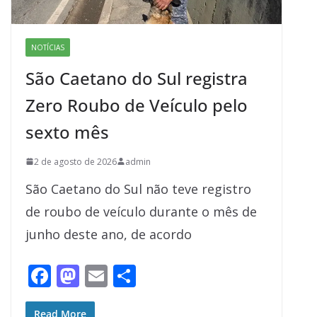
NOTÍCIAS
São Caetano do Sul registra
Zero Roubo de Veículo pelo
sexto mês
2 de agosto de 2026
admin
São Caetano do Sul não teve registro
de roubo de veículo durante o mês de
junho deste ano, de acordo
F
M
E
S
ac
as
m
h
Read More