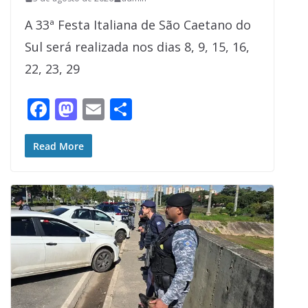
A 33ª Festa Italiana de São Caetano do
Sul será realizada nos dias 8, 9, 15, 16,
22, 23, 29
F
M
E
S
ac
as
m
h
e
to
ai
ar
Read More
b
d
l
e
o
o
o
n
k