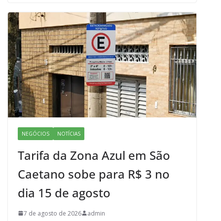
b
d
l
e
o
o
o
n
k
NEGÓCIOS
NOTÍCIAS
Tarifa da Zona Azul em São
Caetano sobe para R$ 3 no
dia 15 de agosto
7 de agosto de 2026
admin