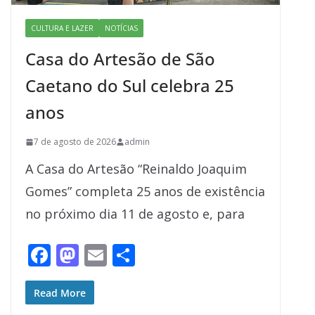
CULTURA E LAZER
NOTÍCIAS
Casa do Artesão de São
Caetano do Sul celebra 25
anos
7 de agosto de 2026
admin
A Casa do Artesão “Reinaldo Joaquim
Gomes” completa 25 anos de existência
no próximo dia 11 de agosto e, para
F
M
E
S
ac
as
m
h
e
to
ai
ar
Read More