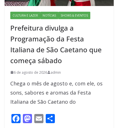
CULTURA E LAZER
NOTÍCIAS
SHOWS & EVENTOS
Prefeitura divulga a
Programação da Festa
Italiana de São Caetano que
começa sábado
6 de agosto de 2026
admin
Chega o mês de agosto e, com ele, os
sons, sabores e aromas da Festa
Italiana de São Caetano do
F
M
E
S
ac
as
m
h