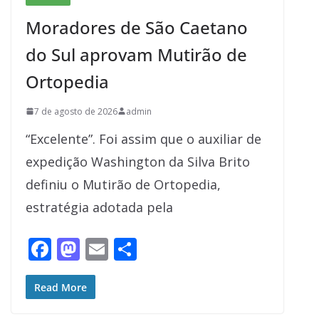
Moradores de São Caetano
do Sul aprovam Mutirão de
Ortopedia
7 de agosto de 2026
admin
“Excelente”. Foi assim que o auxiliar de
expedição Washington da Silva Brito
definiu o Mutirão de Ortopedia,
estratégia adotada pela
F
M
E
S
ac
as
m
h
e
to
ai
ar
Read More
b
d
l
e