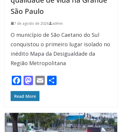
São Paulo
7 de agosto de 2026
admin
O município de São Caetano do Sul
conquistou o primeiro lugar isolado no
inédito Mapa da Desigualdade da
Região Metropolitana
F
M
E
S
ac
as
m
h
e
to
ai
ar
Read More
b
d
l
e
o
o
o
n