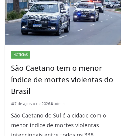
k
NOTÍCIAS
São Caetano tem o menor
índice de mortes violentas do
Brasil
7 de agosto de 2026
admin
São Caetano do Sul é a cidade com o
menor índice de mortes violentas
intencionais entre todos os 338