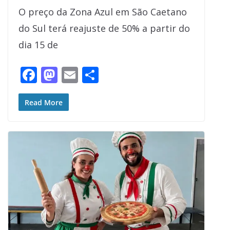
O preço da Zona Azul em São Caetano
do Sul terá reajuste de 50% a partir do
dia 15 de
F
M
E
S
ac
as
m
h
e
to
ai
ar
Read More
b
d
l
e
o
o
o
n
k