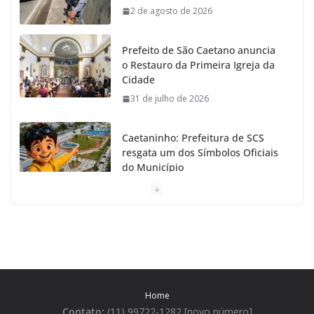
2 de agosto de 2026
Prefeito de São Caetano anuncia
o Restauro da Primeira Igreja da
Cidade
31 de julho de 2026
Caetaninho: Prefeitura de SCS
resgata um dos Símbolos Oficiais
do Município
31 de julho de 2026
Câmara celebra os 149 anos de
São Caetano do Sul
31 de julho de 2026
Home
Prefeitura de São Caetano e ENEL
Contato:
(11) 99722-1282 [novo número]
entregam Geladeiras novas a