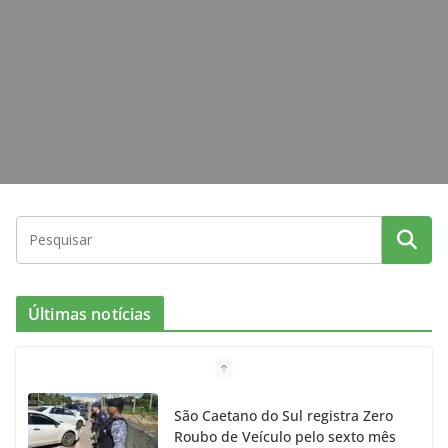
k
a
m
Últimas notícias
São Caetano do Sul registra Zero
Roubo de Veículo pelo sexto mês