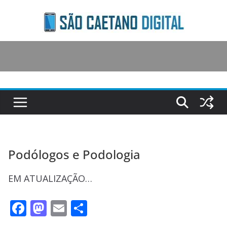
Skip
to
content
Podólogos e Podologia
EM ATUALIZAÇÃO…
F
M
E
S
ac
as
m
h