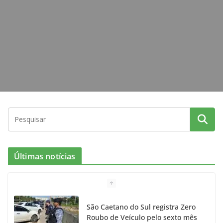
k
a
m
Últimas notícias
São Caetano do Sul registra Zero
Roubo de Veículo pelo sexto mês