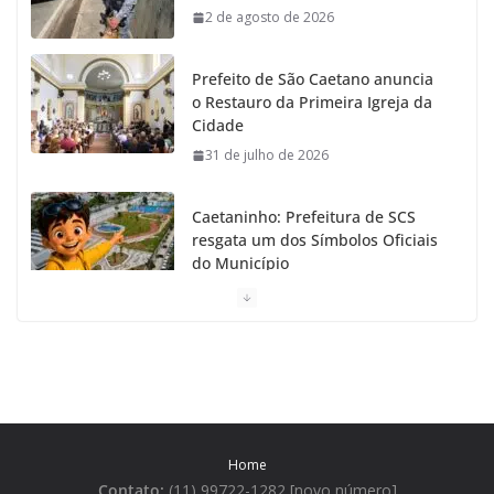
2 de agosto de 2026
Prefeito de São Caetano anuncia
o Restauro da Primeira Igreja da
Cidade
31 de julho de 2026
Caetaninho: Prefeitura de SCS
resgata um dos Símbolos Oficiais
do Município
31 de julho de 2026
Câmara celebra os 149 anos de
São Caetano do Sul
31 de julho de 2026
Home
Prefeitura de São Caetano e ENEL
Contato:
(11) 99722-1282 [novo número]
entregam Geladeiras novas a