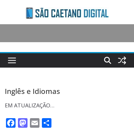
Skip
to
content
Inglês e Idiomas
EM ATUALIZAÇÃO…
F
M
E
S
ac
as
m
h