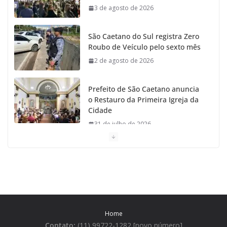
3 de agosto de 2026
São Caetano do Sul registra Zero
Roubo de Veículo pelo sexto mês
2 de agosto de 2026
Prefeito de São Caetano anuncia
o Restauro da Primeira Igreja da
Cidade
31 de julho de 2026
Caetaninho: Prefeitura de SCS
resgata um dos Símbolos Oficiais
do Município
31 de julho de 2026
Home
Câmara celebra os 149 anos de
Contato:
(11) 99722-1282 [novo número]
São Caetano do Sul