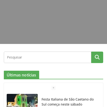
k
a
m
Últimas notícias
Festa Italiana de São Caetano do
Sul começa neste sábado