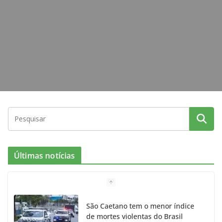
k
a
m
Últimas notícias
São Caetano tem o menor índice
de mortes violentas do Brasil