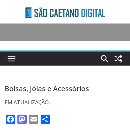
Skip
to
content
Bolsas, Jóias e Acessórios
EM ATUALIZAÇÃO…
F
M
E
S
ac
as
m
h