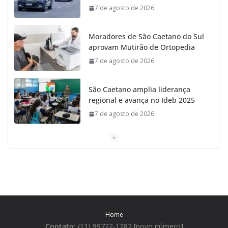
7 de agosto de 2026
Moradores de São Caetano do Sul
aprovam Mutirão de Ortopedia
7 de agosto de 2026
São Caetano amplia liderança
regional e avança no Ideb 2025
7 de agosto de 2026
Casa do Artesão de São Caetano
do Sul celebra 25 anos
7 de agosto de 2026
Tarifa da Zona Azul em São
Caetano sobe para R$ 3 no dia 15
Home
de agosto
Contato:
(11) 99722-1282 [novo número]