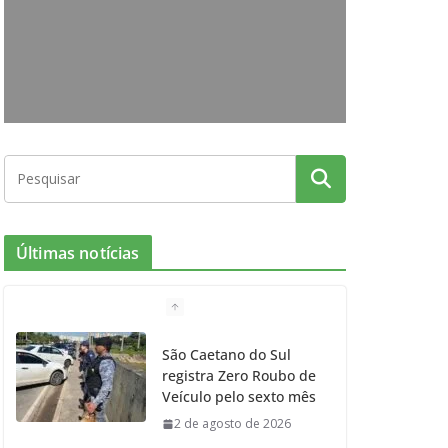
o
g
r
e
b
o
r
r
e
k
a
m
Últimas notícias
São Caetano do Sul
registra Zero Roubo de
Veículo pelo sexto mês
2 de agosto de 2026