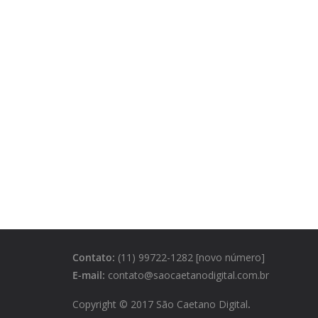
Contato:
(11) 99722-1282 [novo número]
E-mail:
contato@saocaetanodigital.com.br
Copyright © 2017 São Caetano Digital
.