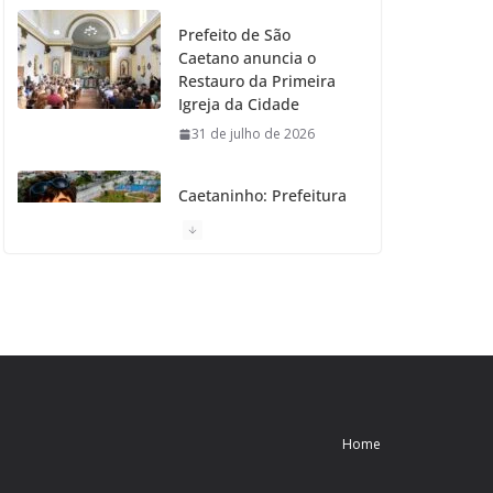
Prefeito de São
Caetano anuncia o
Restauro da Primeira
Igreja da Cidade
31 de julho de 2026
Caetaninho: Prefeitura
de SCS resgata um dos
Símbolos Oficiais do
Município
31 de julho de 2026
Câmara celebra os 149
anos de São Caetano
do Sul
31 de julho de 2026
Home