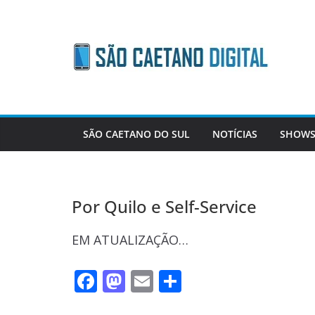
Skip
to
content
SÃO CAETANO DO SUL
NOTÍCIAS
SHOWS
Por Quilo e Self-Service
EM ATUALIZAÇÃO…
F
M
E
S
ac
as
m
h