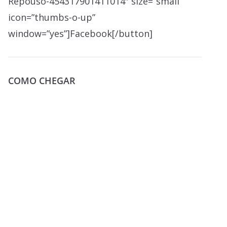
Repouso-454317901411014″ size=”small”
icon=”thumbs-o-up”
window=”yes”]Facebook[/button]
COMO CHEGAR