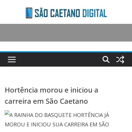
Skip
to
content
Hortência morou e iniciou a
carreira em São Caetano