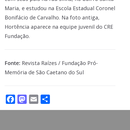
Maria, e estudou na Escola Estadual Coronel
Bonifácio de Carvalho. Na foto antiga,
Hortência aparece na equipe juvenil do CRE
Fundação.
Fonte:
Revista Raízes / Fundação Pró-
Memória de São Caetano do Sul
F
M
E
S
ac
as
m
h
e
to
ai
ar
b
d
l
e