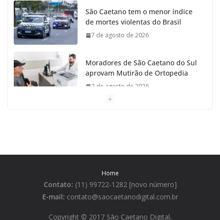
São Caetano tem o menor índice
de mortes violentas do Brasil
7 de agosto de 2026
Moradores de São Caetano do Sul
aprovam Mutirão de Ortopedia
7 de agosto de 2026
São Caetano amplia liderança
regional e avança no Ideb 2025
7 de agosto de 2026
Casa do Artesão de São Caetano
Home
do Sul celebra 25 anos
Contato:
(11) 99722-1282 [novo número]
7 de agosto de 2026
E-mail:
contato@saocaetanodigital.com.br
Flávio Bolsonaro visita São
Copyright © 2017 São Caetano Digital
.