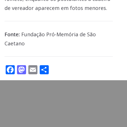
de vereador aparecem em fotos menores.
Fonte:
Fundação Pró-Memória de São
Caetano
F
M
E
S
ac
as
m
h
e
to
ai
ar
b
d
l
e
o
o
o
n
k