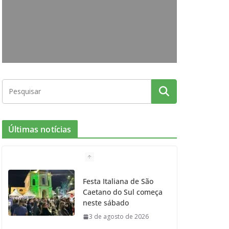
o
g
r
e
b
o
r
r
e
k
a
m
Últimas notícias
Festa Italiana de São
Caetano do Sul começa
neste sábado
3 de agosto de 2026