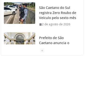
São Caetano do Sul
registra Zero Roubo de
Veículo pelo sexto mês
2 de agosto de 2026
Prefeito de São
Caetano anuncia o
Restauro da Primeira
Igreja da Cidade
31 de julho de 2026
Caetaninho: Prefeitura
de SCS resgata um dos
Símbolos Oficiais do
Município
31 de julho de 2026