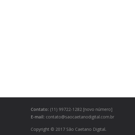
Contato:
(11) 99722-1282 [novo número]
E-mail:
contato@saocaetanodigital.com.br
Copyright © 2017 São Caetano Digital
.