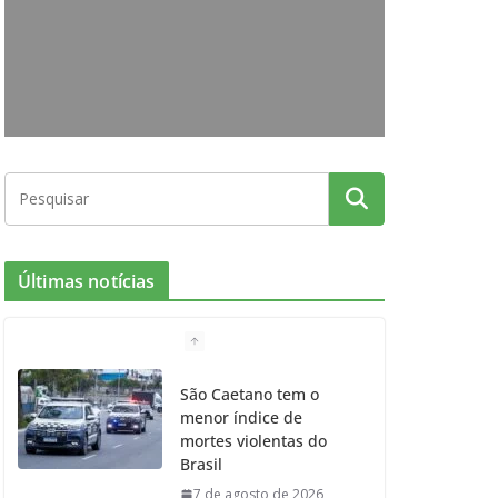
o
g
r
e
b
o
r
r
e
k
a
m
Últimas notícias
São Caetano tem o
menor índice de
mortes violentas do
Brasil
7 de agosto de 2026