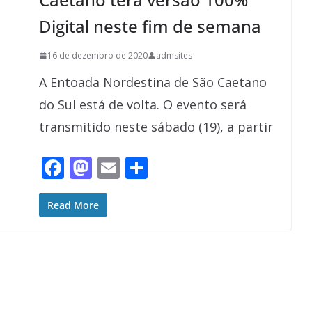
Digital neste fim de semana
16 de dezembro de 2020
admsites
A Entoada Nordestina de São Caetano
do Sul está de volta. O evento será
transmitido neste sábado (19), a partir
F
M
E
S
ac
as
m
h
e
to
ai
ar
Read More
b
d
l
e
o
o
o
n
k