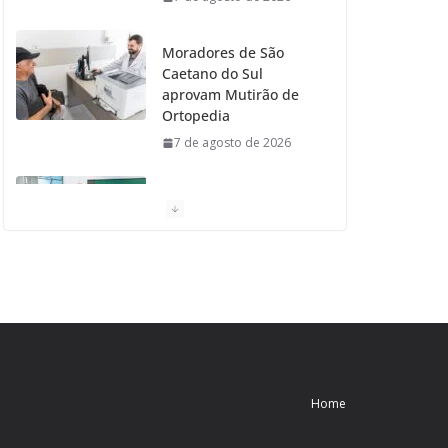
Moradores de São
Caetano do Sul
aprovam Mutirão de
Ortopedia
7 de agosto de 2026
São Caetano amplia
liderança regional e
avança no Ideb 2025
7 de agosto de 2026
Casa do Artesão de
São Caetano do Sul
celebra 25 anos
7 de agosto de 2026
Home