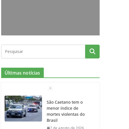
o
g
r
e
b
o
r
r
e
k
a
m
Últimas notícias
São Caetano tem o
menor índice de
mortes violentas do
Brasil
7 de agosto de 2026