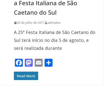
a Festa Italiana de São
Caetano do Sul
26 de julho de 2017
admsites
A 25ª Festa Italiana de São Caetano do
Sul terá início no dia 5 de agosto, e
será realizada durante
F
M
E
S
ac
as
m
h
e
to
ai
ar
Read More
b
d
l
e
o
o
o
n
k