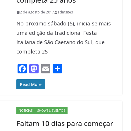
2 de agosto de 2017
admsites
No próximo sábado (5), inicia-se mais
uma edição da tradicional Festa
Italiana de São Caetano do Sul, que
completa 25
F
M
E
S
ac
as
m
h
e
to
ai
ar
Read More
b
d
l
e
o
o
NOTÍCIAS
SHOWS & EVENTOS
o
n
Faltam 10 dias para começar
k