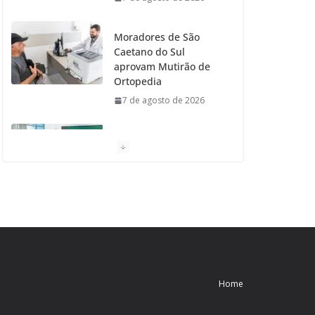
Moradores de São
Caetano do Sul
aprovam Mutirão de
Ortopedia
7 de agosto de 2026
São Caetano amplia
liderança regional e
avança no Ideb 2025
7 de agosto de 2026
Casa do Artesão de
São Caetano do Sul
celebra 25 anos
7 de agosto de 2026
Home