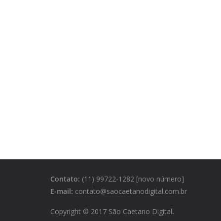
Contato:
(11) 99722-1282 [novo número]
E-mail:
contato@saocaetanodigital.com.br
Copyright © 2017 São Caetano Digital
.