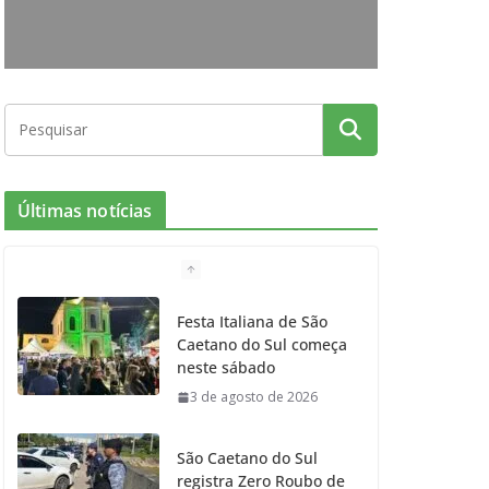
o
r
r
e
k
a
m
Últimas notícias
Festa Italiana de São
Caetano do Sul começa
neste sábado
3 de agosto de 2026
São Caetano do Sul
registra Zero Roubo de