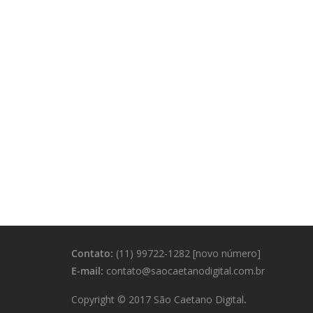
Contato:
(11) 99722-1282 [novo número]
E-mail:
contato@saocaetanodigital.com.br
Copyright © 2017 São Caetano Digital
.