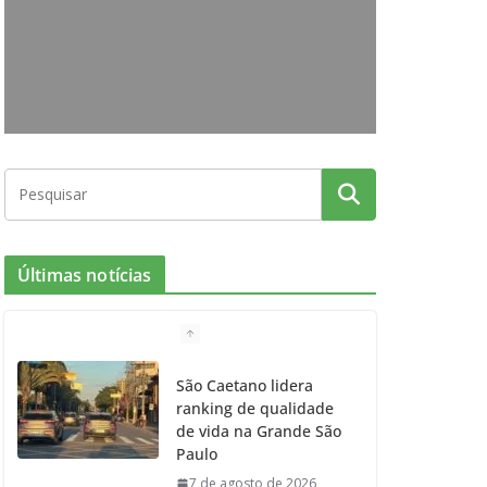
o
g
r
e
b
o
r
r
e
k
a
m
Últimas notícias
São Caetano lidera
ranking de qualidade
de vida na Grande São
Paulo
7 de agosto de 2026