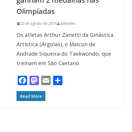
Olimpíadas
22 de agosto de 2016
admsites
Os atletas Arthur Zanetti da Ginástica
Artística (Argolas), e Maicon de
Andrade Siqueira do Taekwondo, que
treinam em São Caetano
F
M
E
S
ac
as
m
h
e
to
ai
ar
Read More
b
d
l
e
o
o
o
n