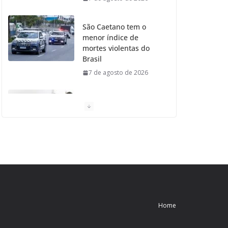
São Caetano tem o
menor índice de
mortes violentas do
Brasil
7 de agosto de 2026
Moradores de São
Caetano do Sul
aprovam Mutirão de
Ortopedia
7 de agosto de 2026
São Caetano amplia
liderança regional e
avança no Ideb 2025
Home
7 de agosto de 2026