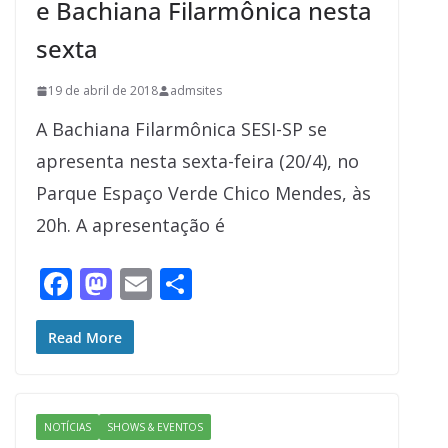
e Bachiana Filarmônica nesta
sexta
19 de abril de 2018
admsites
A Bachiana Filarmônica SESI-SP se
apresenta nesta sexta-feira (20/4), no
Parque Espaço Verde Chico Mendes, às
20h. A apresentação é
F
M
E
S
ac
as
m
h
e
to
ai
ar
Read More
b
d
l
e
o
o
NOTÍCIAS
SHOWS & EVENTOS
o
n