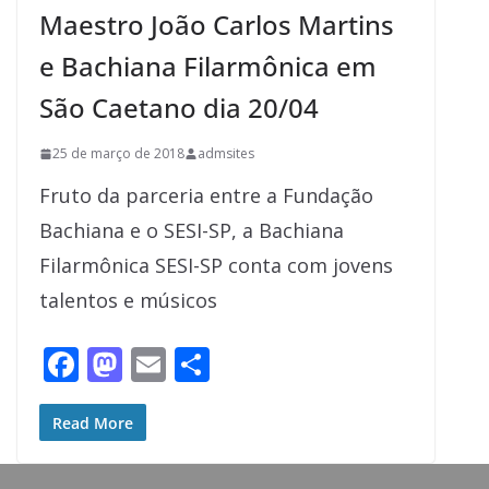
Maestro João Carlos Martins
k
e Bachiana Filarmônica em
São Caetano dia 20/04
25 de março de 2018
admsites
Fruto da parceria entre a Fundação
Bachiana e o SESI-SP, a Bachiana
Filarmônica SESI-SP conta com jovens
talentos e músicos
F
M
E
S
ac
as
m
h
e
to
ai
ar
Read More
b
d
l
e