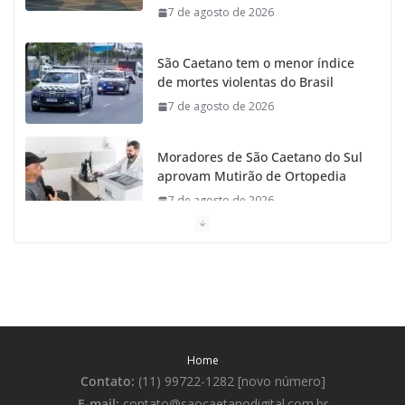
7 de agosto de 2026
São Caetano tem o menor índice
de mortes violentas do Brasil
7 de agosto de 2026
Moradores de São Caetano do Sul
aprovam Mutirão de Ortopedia
7 de agosto de 2026
São Caetano amplia liderança
regional e avança no Ideb 2025
7 de agosto de 2026
Casa do Artesão de São Caetano
Home
do Sul celebra 25 anos
Contato:
(11) 99722-1282 [novo número]
7 de agosto de 2026
E-mail:
contato@saocaetanodigital.com.br