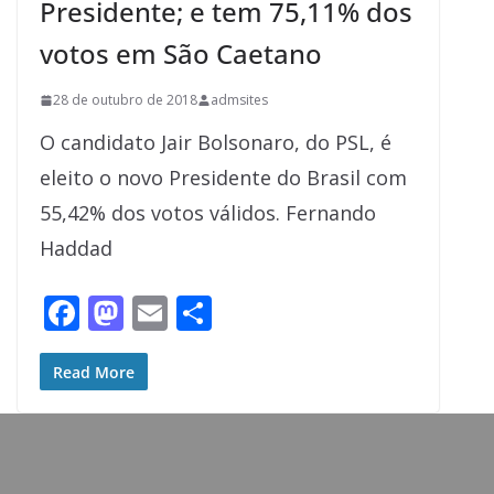
Presidente; e tem 75,11% dos
votos em São Caetano
28 de outubro de 2018
admsites
O candidato Jair Bolsonaro, do PSL, é
eleito o novo Presidente do Brasil com
55,42% dos votos válidos. Fernando
Haddad
F
M
E
S
ac
as
m
h
e
to
ai
ar
Read More
b
d
l
e
o
o
o
n