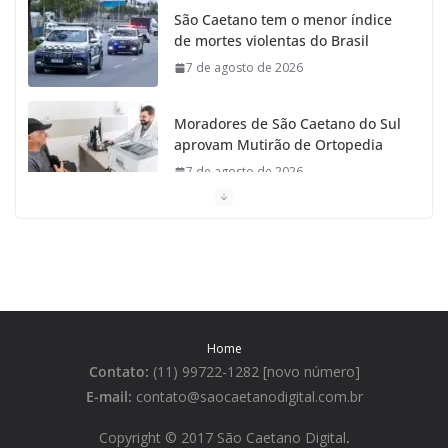
São Caetano tem o menor índice
de mortes violentas do Brasil
7 de agosto de 2026
Moradores de São Caetano do Sul
aprovam Mutirão de Ortopedia
7 de agosto de 2026
São Caetano amplia liderança
regional e avança no Ideb 2025
7 de agosto de 2026
Casa do Artesão de São Caetano
Home
do Sul celebra 25 anos
Contato:
(11) 99722-1282 [novo número]
7 de agosto de 2026
E-mail:
contato@saocaetanodigital.com.br
Flávio Bolsonaro visita São
Copyright © 2017 São Caetano Digital
.