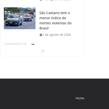
São Caetano tem o
menor índice de
mortes violentas do
Brasil
7 de agosto de 2026
Moradores de São
Caetano do Sul
aprovam Mutirão de
Ortopedia
7 de agosto de 2026
São Caetano amplia
liderança regional e
avança no Ideb 2025
Home
7 de agosto de 2026