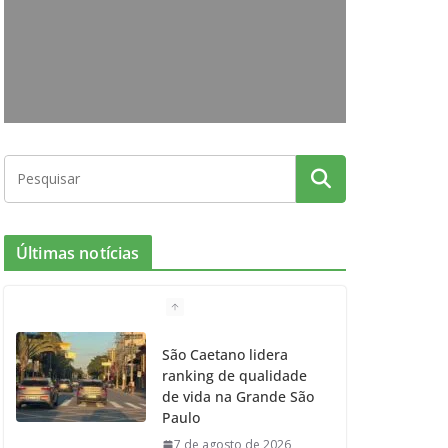
o
g
r
e
b
o
r
r
e
k
a
m
Últimas notícias
São Caetano lidera
ranking de qualidade
de vida na Grande São
Paulo
7 de agosto de 2026