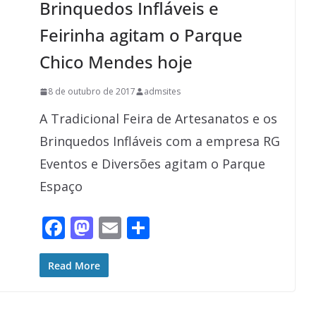
Brinquedos Infláveis e
k
Feirinha agitam o Parque
Chico Mendes hoje
8 de outubro de 2017
admsites
A Tradicional Feira de Artesanatos e os
Brinquedos Infláveis com a empresa RG
Eventos e Diversões agitam o Parque
Espaço
F
M
E
S
ac
as
m
h
e
to
ai
ar
Read More
b
d
l
e