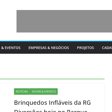
 & EVENTOS
EMPRESAS & NEGÓCIOS
PROJETOS
CADA
NOTÍCIAS
SHOWS & EVENTOS
Brinquedos Infláveis da RG
Diversões hoje no Parque