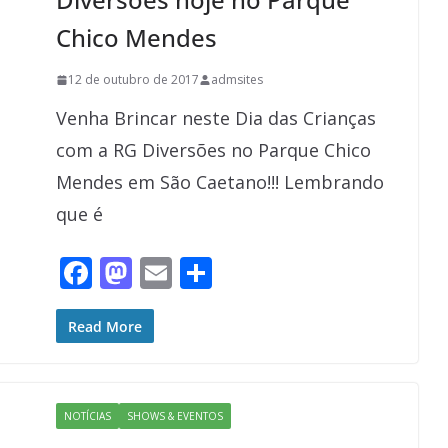
Chico Mendes
12 de outubro de 2017
admsites
Venha Brincar neste Dia das Crianças
com a RG Diversões no Parque Chico
Mendes em São Caetano!!! Lembrando
que é
F
M
E
S
ac
as
m
h
e
to
ai
ar
Read More
b
d
l
e
o
o
NOTÍCIAS
SHOWS & EVENTOS
o
n