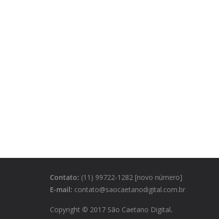
Contato:
(11) 99722-1282 [novo número]
E-mail:
contato@saocaetanodigital.com.br
Copyright © 2017 São Caetano Digital
.