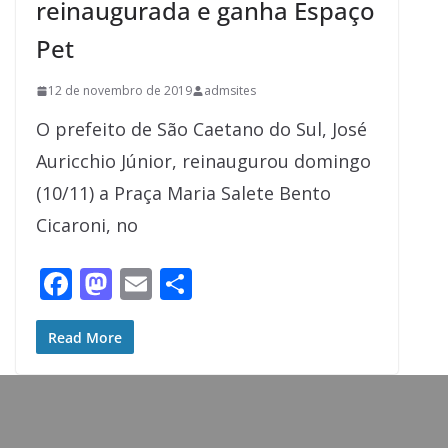
reinaugurada e ganha Espaço
Pet
12 de novembro de 2019
admsites
O prefeito de São Caetano do Sul, José
Auricchio Júnior, reinaugurou domingo
(10/11) a Praça Maria Salete Bento
Cicaroni, no
F
M
E
S
ac
as
m
h
e
to
ai
ar
Read More
b
d
l
e
o
o
o
n