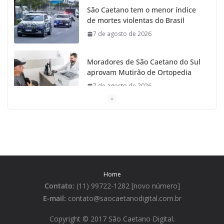
São Caetano tem o menor índice
de mortes violentas do Brasil
7 de agosto de 2026
Moradores de São Caetano do Sul
aprovam Mutirão de Ortopedia
7 de agosto de 2026
São Caetano amplia liderança
regional e avança no Ideb 2025
7 de agosto de 2026
Casa do Artesão de São Caetano
Home
do Sul celebra 25 anos
Contato:
(11) 99722-1282 [novo número]
7 de agosto de 2026
E-mail:
contato@saocaetanodigital.com.br
Flávio Bolsonaro visita São
Copyright © 2017 São Caetano Digital
.