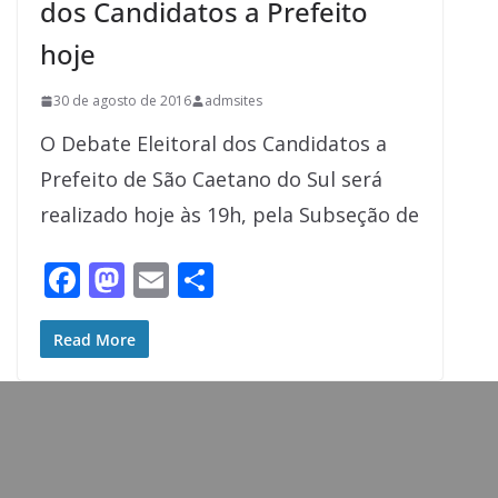
dos Candidatos a Prefeito
hoje
30 de agosto de 2016
admsites
O Debate Eleitoral dos Candidatos a
Prefeito de São Caetano do Sul será
realizado hoje às 19h, pela Subseção de
F
M
E
S
ac
as
m
h
e
to
ai
ar
Read More
b
d
l
e
o
o
o
n
k