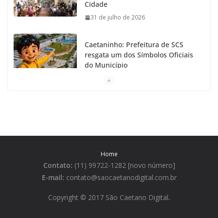
Cidade
31 de julho de 2026
Caetaninho: Prefeitura de SCS
resgata um dos Símbolos Oficiais
do Município
31 de julho de 2026
Câmara celebra os 149 anos de
São Caetano do Sul
31 de julho de 2026
Home
Prefeitura de São Caetano e ENEL
Contato:
(11) 99722-1282 [novo número]
entregam Geladeiras novas a
moradores
E-mail:
contato@saocaetanodigital.com.br
31 de julho de 2026
Copyright © 2017 São Caetano Digital
.
Festa Italiana de São Caetano do