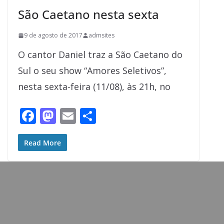
São Caetano nesta sexta
9 de agosto de 2017
admsites
O cantor Daniel traz a São Caetano do
Sul o seu show “Amores Seletivos”,
nesta sexta-feira (11/08), às 21h, no
F
M
E
S
ac
as
m
h
e
to
ai
ar
Read More
b
d
l
e
o
o
o
n
k