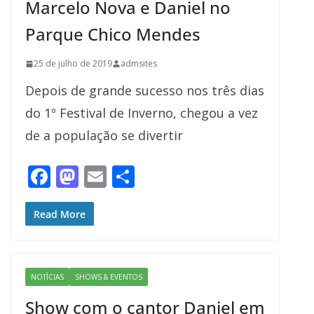
Marcelo Nova e Daniel no
Parque Chico Mendes
25 de julho de 2019
admsites
Depois de grande sucesso nos três dias
do 1º Festival de Inverno, chegou a vez
de a população se divertir
F
M
E
S
ac
as
m
h
e
to
ai
ar
Read More
b
d
l
e
o
o
NOTÍCIAS
SHOWS & EVENTOS
o
n
Show com o cantor Daniel em
k