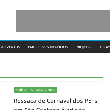
 & EVENTOS
EMPRESAS & NEGÓCIOS
PROJETOS
CADA
NOTÍCIAS
SHOWS & EVENTOS
Ressaca de Carnaval dos PETs
em São Caetano é adiada