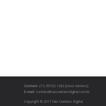
Contato:
(11) 99722-1282 [novo número]
E-mail:
contato@saocaetanodigital.com.br
Copyright © 2017 São Caetano Digital
.