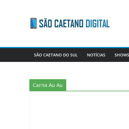
Skip
to
content
SÃO CAETANO DO SUL
NOTÍCIAS
SHOWS
Carna Au Au