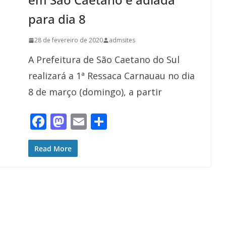
para dia 8
28 de fevereiro de 2020
admsites
A Prefeitura de São Caetano do Sul
realizará a 1ª Ressaca Carnauau no dia
8 de março (domingo), a partir
F
M
E
S
ac
as
m
h
e
to
ai
ar
Read More
b
d
l
e
o
o
o
n
k