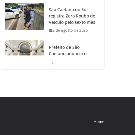
São Caetano do Sul
registra Zero Roubo de
Veículo pelo sexto mês
2 de agosto de 2026
Prefeito de São
Caetano anuncia o
Restauro da Primeira
Igreja da Cidade
31 de julho de 2026
Caetaninho: Prefeitura
de SCS resgata um dos
Símbolos Oficiais do
Município
31 de julho de 2026
Home