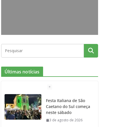
o
g
r
e
b
o
r
r
e
k
a
m
Últimas notícias
Festa Italiana de São
Caetano do Sul começa
neste sábado
3 de agosto de 2026