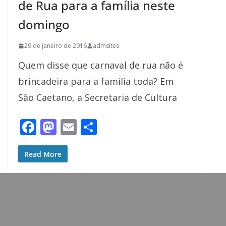
de Rua para a família neste
domingo
29 de janeiro de 2016
admsites
Quem disse que carnaval de rua não é
brincadeira para a família toda? Em
São Caetano, a Secretaria de Cultura
F
M
E
S
ac
as
m
h
e
to
ai
ar
Read More
b
d
l
e
o
o
o
n
k