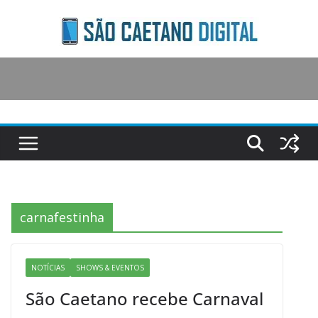
Skip
to
content
carnafestinha
NOTÍCIAS
SHOWS & EVENTOS
São Caetano recebe Carnaval