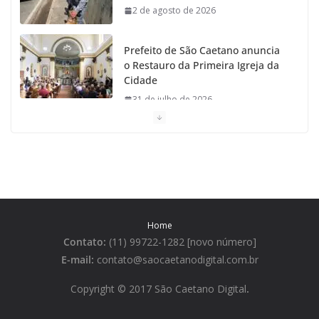
2 de agosto de 2026
Prefeito de São Caetano anuncia
o Restauro da Primeira Igreja da
Cidade
31 de julho de 2026
Caetaninho: Prefeitura de SCS
resgata um dos Símbolos Oficiais
do Município
31 de julho de 2026
Home
Câmara celebra os 149 anos de
Contato:
(11) 99722-1282 [novo número]
São Caetano do Sul
E-mail:
contato@saocaetanodigital.com.br
31 de julho de 2026
Copyright © 2017 São Caetano Digital
.
Prefeitura divulga a Programação
da Festa Italiana de São Caetano