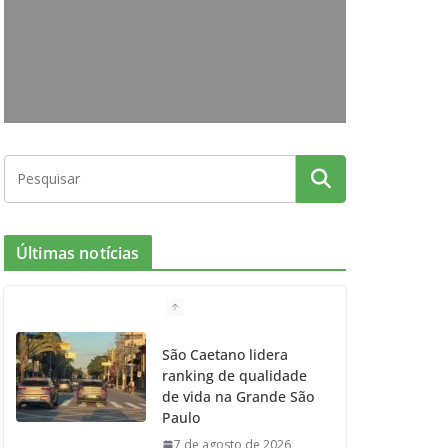
o
g
r
e
b
o
r
r
e
k
a
m
Últimas notícias
São Caetano lidera
ranking de qualidade
de vida na Grande São
Paulo
7 de agosto de 2026