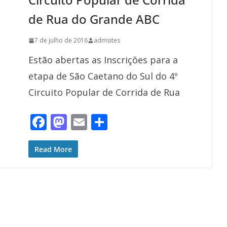
de Rua do Grande ABC
7 de julho de 2016
admsites
Estão abertas as Inscrições para a
etapa de São Caetano do Sul do 4º
Circuito Popular de Corrida de Rua
F
M
E
S
ac
as
m
h
e
to
ai
ar
Read More
b
d
l
e
o
o
o
n
k