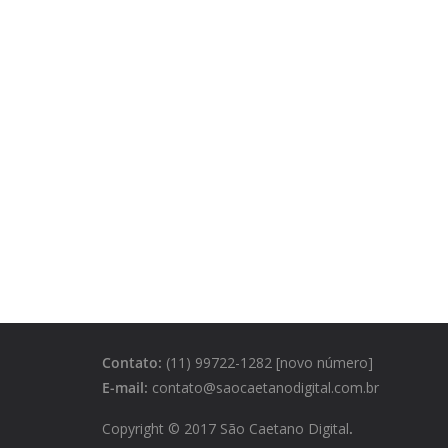
Contato:
(11) 99722-1282 [novo número]
E-mail:
contato@saocaetanodigital.com.br
Copyright © 2017 São Caetano Digital
.