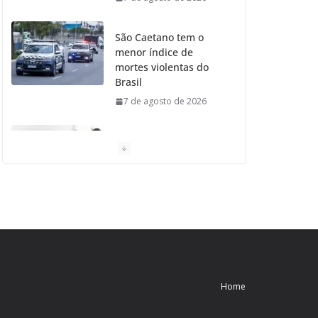
São Caetano tem o
menor índice de
mortes violentas do
Brasil
7 de agosto de 2026
Moradores de São
Caetano do Sul
aprovam Mutirão de
Ortopedia
7 de agosto de 2026
São Caetano amplia
liderança regional e
avança no Ideb 2025
Home
7 de agosto de 2026