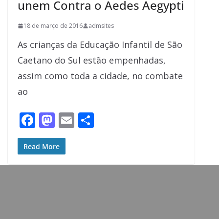
unem Contra o Aedes Aegypti
18 de março de 2016
admsites
As crianças da Educação Infantil de São
Caetano do Sul estão empenhadas,
assim como toda a cidade, no combate
ao
F
M
E
S
ac
as
m
h
e
to
ai
ar
Read More
b
d
l
e
o
o
o
n
k