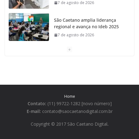
7 de agosto de 2026
São Caetano amplia liderança
regional e avança no Ideb 2025
7 de agosto de 2026
Casa do Artesão de São Caetano
do Sul celebra 25 anos
7 de agosto de 2026
Tarifa da Zona Azul em São
Caetano sobe para R$ 3 no dia 15
Home
de agosto
Contato:
(11) 99722-1282 [novo número]
7 de agosto de 2026
E-mail:
contato@saocaetanodigital.com.br
São Caetano lidera ranking de
Copyright © 2017 São Caetano Digital
.
qualidade de vida na Grande São
Paulo