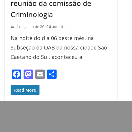
reunião da comissão de
Criminologia
14 de junho de 2019
admsites
Na noite do dia 06 deste mês, na
Subseção da OAB da nossa cidade São
Caetano do Sul, aconteceu a
F
M
E
S
ac
as
m
h
e
to
ai
ar
Read More
b
d
l
e
o
o
o
n
k