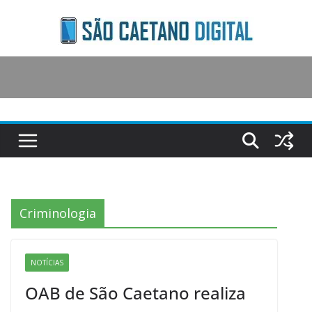
Skip
to
content
Criminologia
NOTÍCIAS
OAB de São Caetano realiza