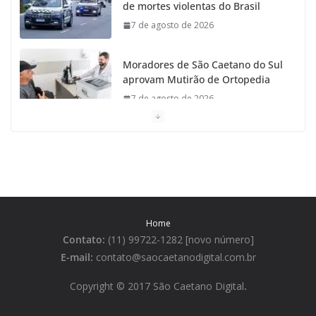
de mortes violentas do Brasil
7 de agosto de 2026
Moradores de São Caetano do Sul
aprovam Mutirão de Ortopedia
7 de agosto de 2026
São Caetano amplia liderança
regional e avança no Ideb 2025
7 de agosto de 2026
Casa do Artesão de São Caetano
Home
do Sul celebra 25 anos
Contato:
(11) 99722-1282 [novo número]
7 de agosto de 2026
E-mail:
contato@saocaetanodigital.com.br
Flávio Bolsonaro visita São
Copyright © 2017 São Caetano Digital
.
Caetano e reúne Empresários