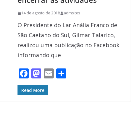
14 de agosto de 2018
admsites
O Presidente do Lar Anália Franco de
São Caetano do Sul, Gilmar Talarico,
realizou uma publicação no Facebook
informando que
F
M
E
S
ac
as
m
h
e
to
ai
ar
Read More
b
d
l
e
o
o
o
n
k