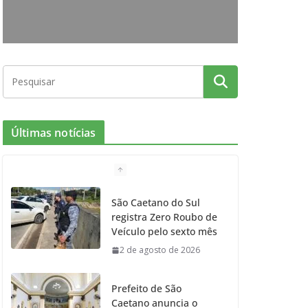
o
r
r
e
k
a
m
Últimas notícias
São Caetano do Sul
registra Zero Roubo de
Veículo pelo sexto mês
2 de agosto de 2026
Prefeito de São
Caetano anuncia o