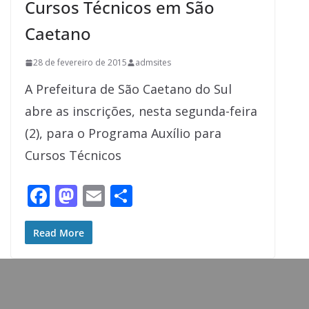
Cursos Técnicos em São
Caetano
28 de fevereiro de 2015
admsites
A Prefeitura de São Caetano do Sul
abre as inscrições, nesta segunda-feira
(2), para o Programa Auxílio para
Cursos Técnicos
F
M
E
S
ac
as
m
h
e
to
ai
ar
Read More
b
d
l
e
o
o
o
n