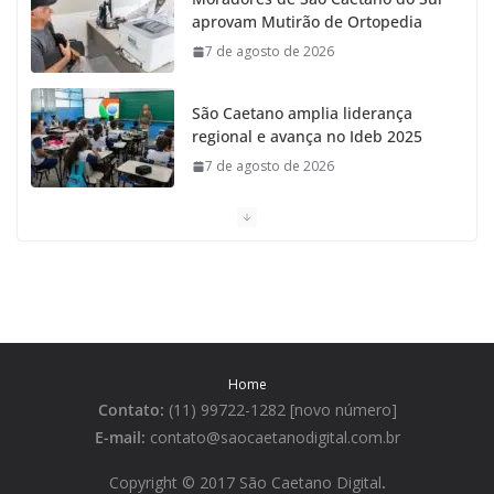
aprovam Mutirão de Ortopedia
7 de agosto de 2026
São Caetano amplia liderança
regional e avança no Ideb 2025
7 de agosto de 2026
Casa do Artesão de São Caetano
do Sul celebra 25 anos
7 de agosto de 2026
Tarifa da Zona Azul em São
Caetano sobe para R$ 3 no dia 15
Home
de agosto
Contato:
(11) 99722-1282 [novo número]
7 de agosto de 2026
E-mail:
contato@saocaetanodigital.com.br
São Caetano lidera ranking de
Copyright © 2017 São Caetano Digital
.