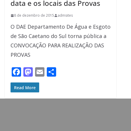
data e os locais das Provas
8 de dezembro de 2015
admsites
O DAE Departamento De Água e Esgoto
de São Caetano do Sul torna pública a
CONVOCAÇÃO PARA REALIZAÇÃO DAS
PROVAS
F
M
E
S
ac
as
m
h
e
to
ai
ar
Read More
b
d
l
e
o
o
o
n
k