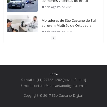
de mortes violentas do Brasil
7 de agosto de 2026
Moradores de São Caetano do Sul
aprovam Mutirão de Ortopedia
7 de agosto de 2026
São Caetano amplia liderança
regional e avança no Ideb 2025
7 de agosto de 2026
Casa do Artesão de São Caetano
Home
do Sul celebra 25 anos
Contato:
(11) 99722-1282 [novo número]
7 de agosto de 2026
E-mail:
contato@saocaetanodigital.com.br
Flávio Bolsonaro visita São
Copyright © 2017 São Caetano Digital
.
Caetano e reúne Empresários
7 de agosto de 2026