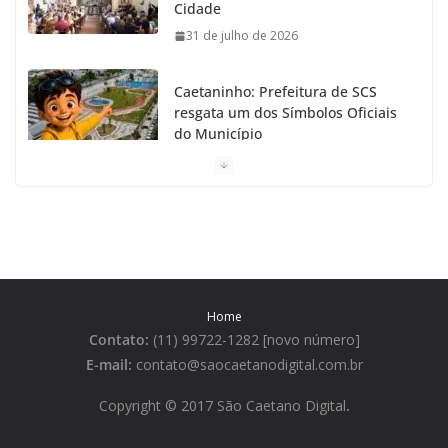
Cidade
31 de julho de 2026
Caetaninho: Prefeitura de SCS
resgata um dos Símbolos Oficiais
do Município
31 de julho de 2026
Câmara celebra os 149 anos de
São Caetano do Sul
31 de julho de 2026
Home
Prefeitura de São Caetano e ENEL
Contato:
(11) 99722-1282 [novo número]
entregam Geladeiras novas a
moradores
E-mail:
contato@saocaetanodigital.com.br
31 de julho de 2026
Copyright © 2017 São Caetano Digital
.
Festa Italiana de São Caetano do