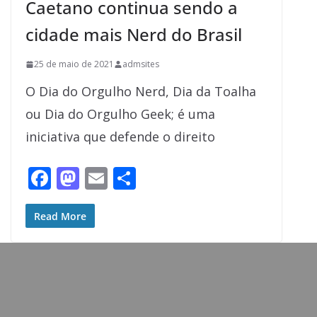
Caetano continua sendo a
cidade mais Nerd do Brasil
25 de maio de 2021
admsites
O Dia do Orgulho Nerd, Dia da Toalha
ou Dia do Orgulho Geek; é uma
iniciativa que defende o direito
F
M
E
S
ac
as
m
h
e
to
ai
ar
Read More
b
d
l
e
o
o
o
n
k