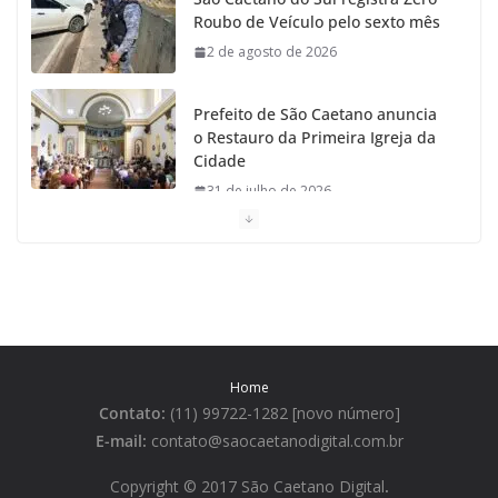
Roubo de Veículo pelo sexto mês
2 de agosto de 2026
Prefeito de São Caetano anuncia
o Restauro da Primeira Igreja da
Cidade
31 de julho de 2026
Caetaninho: Prefeitura de SCS
resgata um dos Símbolos Oficiais
do Município
31 de julho de 2026
Home
Câmara celebra os 149 anos de
Contato:
(11) 99722-1282 [novo número]
São Caetano do Sul
E-mail:
contato@saocaetanodigital.com.br
31 de julho de 2026
Copyright © 2017 São Caetano Digital
.