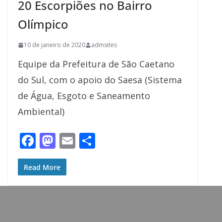
20 Escorpiões no Bairro
Olímpico
10 de janeiro de 2020
admsites
Equipe da Prefeitura de São Caetano
do Sul, com o apoio do Saesa (Sistema
de Água, Esgoto e Saneamento
Ambiental)
F
M
E
S
ac
as
m
h
e
to
ai
ar
Read More
b
d
l
e
o
o
o
n