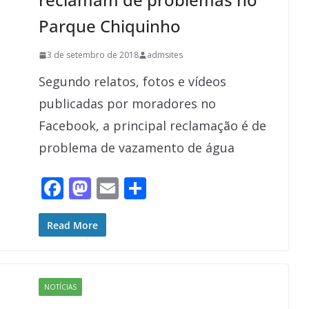
Parque Chiquinho
3 de setembro de 2018
admsites
Segundo relatos, fotos e vídeos
publicadas por moradores no
Facebook, a principal reclamação é de
problema de vazamento de água
F
M
E
S
ac
as
m
h
e
to
ai
ar
Read More
b
d
l
e
o
o
NOTÍCIAS
o
n