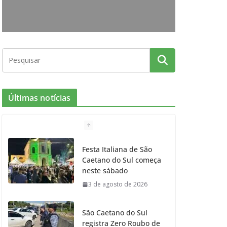
o
r
r
e
k
a
m
Últimas notícias
Festa Italiana de São
Caetano do Sul começa
neste sábado
3 de agosto de 2026
São Caetano do Sul
registra Zero Roubo de