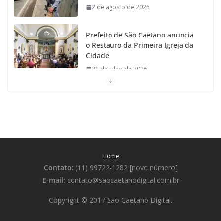
2 de agosto de 2026
Prefeito de São Caetano anuncia
o Restauro da Primeira Igreja da
Cidade
31 de julho de 2026
Caetaninho: Prefeitura de SCS
resgata um dos Símbolos Oficiais
do Município
31 de julho de 2026
Home
Câmara celebra os 149 anos de
Contato:
(11) 99722-1282 [novo número]
São Caetano do Sul
E-mail:
contato@saocaetanodigital.com.br
31 de julho de 2026
Copyright © 2017 São Caetano Digital
.
Prefeitura divulga a Programação
da Festa Italiana de São Caetano