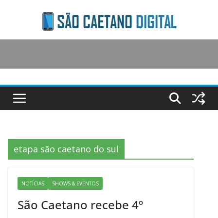
Skip
to
content
etapa são caetano do sul
NOTÍCIAS
SHOWS & EVENTOS
São Caetano recebe 4º