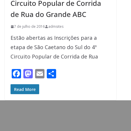
Circuito Popular de Corrida
de Rua do Grande ABC
7 de julho de 2016
admsites
Estão abertas as Inscrições para a
etapa de São Caetano do Sul do 4º
Circuito Popular de Corrida de Rua
F
M
E
S
ac
as
m
h
e
to
ai
ar
Read More
b
d
l
e
o
o
o
n
k