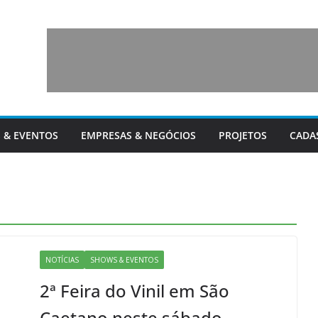
 & EVENTOS
EMPRESAS & NEGÓCIOS
PROJETOS
CADA
NOTÍCIAS
SHOWS & EVENTOS
2ª Feira do Vinil em São
Caetano neste sábado