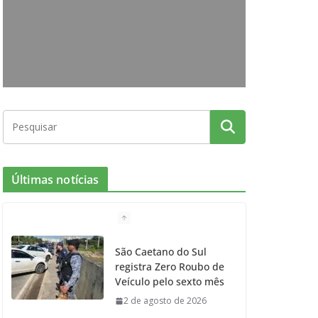
o
g
r
e
b
o
r
r
e
k
a
m
Últimas notícias
São Caetano do Sul
registra Zero Roubo de
Veículo pelo sexto mês
2 de agosto de 2026