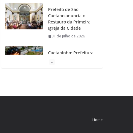
Prefeito de São
Caetano anuncia o
Restauro da Primeira
Igreja da Cidade
31 de julho de 2026
Caetaninho: Prefeitura
de SCS resgata um dos
Símbolos Oficiais do
Município
31 de julho de 2026
Câmara celebra os 149
anos de São Caetano
do Sul
31 de julho de 2026
Home