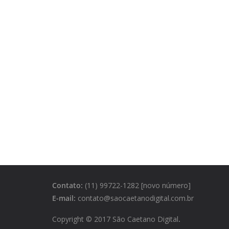
Contato:
(11) 99722-1282 [novo número]
E-mail:
contato@saocaetanodigital.com.br
Copyright © 2017 São Caetano Digital
.