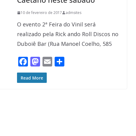
10 de fevereiro de 2017
admsites
O evento 2ª Feira do Vinil será
realizado pela Rick ando Roll Discos no
Duboiê Bar (Rua Manoel Coelho, 585
F
M
E
S
ac
as
m
h
e
to
ai
ar
Read More
b
d
l
e
o
o
o
n
k