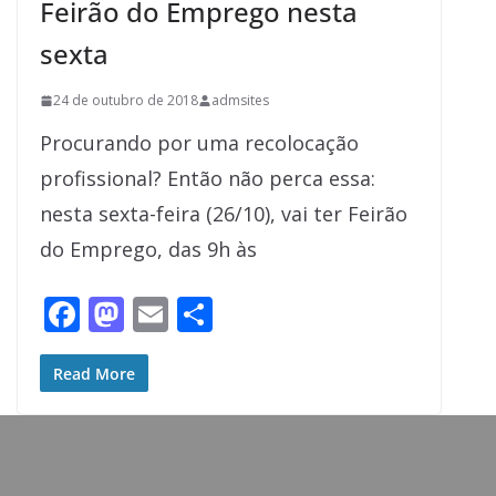
Feirão do Emprego nesta
sexta
24 de outubro de 2018
admsites
Procurando por uma recolocação
profissional? Então não perca essa:
nesta sexta-feira (26/10), vai ter Feirão
do Emprego, das 9h às
F
M
E
S
ac
as
m
h
e
to
ai
ar
Read More
b
d
l
e
o
o
o
n