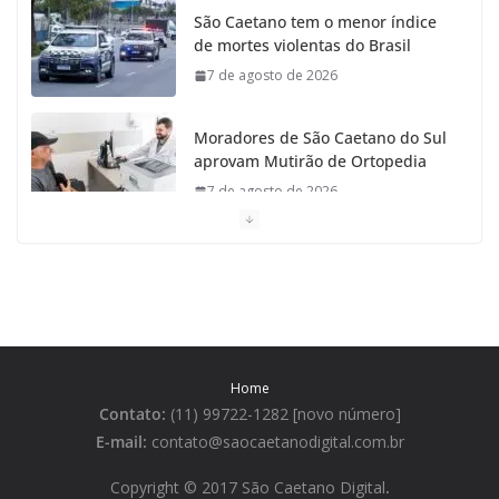
São Caetano tem o menor índice
de mortes violentas do Brasil
7 de agosto de 2026
Moradores de São Caetano do Sul
aprovam Mutirão de Ortopedia
7 de agosto de 2026
São Caetano amplia liderança
regional e avança no Ideb 2025
7 de agosto de 2026
Casa do Artesão de São Caetano
Home
do Sul celebra 25 anos
Contato:
(11) 99722-1282 [novo número]
7 de agosto de 2026
E-mail:
contato@saocaetanodigital.com.br
Flávio Bolsonaro visita São
Copyright © 2017 São Caetano Digital
.