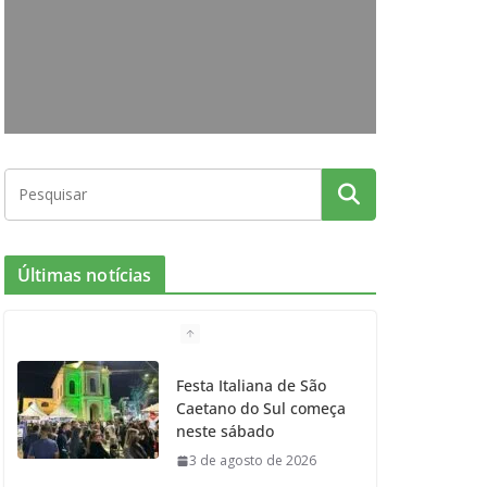
o
g
r
e
b
o
r
r
e
k
a
m
Últimas notícias
Festa Italiana de São
Caetano do Sul começa
neste sábado
3 de agosto de 2026