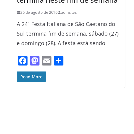
26 de agosto de 2016
admsites
A 24ª Festa Italiana de São Caetano do
Sul termina fim de semana, sábado (27)
e domingo (28). A festa está sendo
F
M
E
S
ac
as
m
h
e
to
ai
ar
Read More
b
d
l
e
o
o
o
n
k