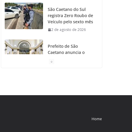
São Caetano do Sul
registra Zero Roubo de
Veículo pelo sexto mês
2 de agosto de 2026
Prefeito de São
Caetano anuncia o
Restauro da Primeira
Igreja da Cidade
31 de julho de 2026
Caetaninho: Prefeitura
de SCS resgata um dos
Símbolos Oficiais do
Município
31 de julho de 2026
Home