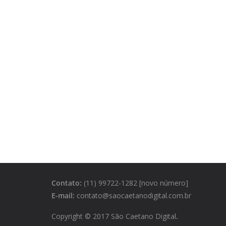
Contato:
(11) 99722-1282 [novo número]
E-mail:
contato@saocaetanodigital.com.br
Copyright © 2017 São Caetano Digital
.