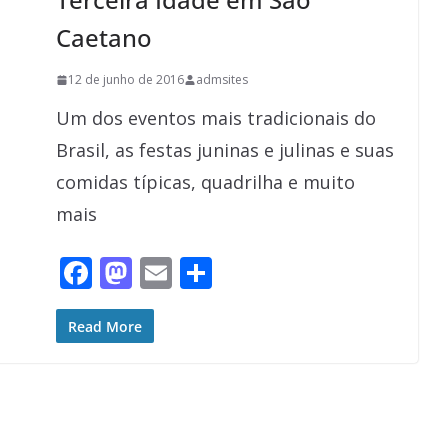
Caetano
12 de junho de 2016
admsites
Um dos eventos mais tradicionais do
Brasil, as festas juninas e julinas e suas
comidas típicas, quadrilha e muito
mais
F
M
E
S
ac
as
m
h
e
to
ai
ar
Read More
b
d
l
e
o
o
o
n