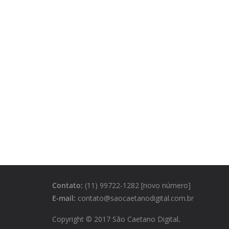
Contato:
(11) 99722-1282 [novo número]
E-mail:
contato@saocaetanodigital.com.br
Copyright © 2017 São Caetano Digital
.