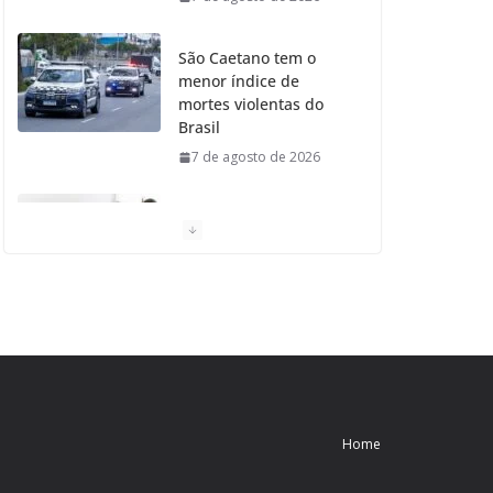
São Caetano tem o
menor índice de
mortes violentas do
Brasil
7 de agosto de 2026
Moradores de São
Caetano do Sul
aprovam Mutirão de
Ortopedia
7 de agosto de 2026
São Caetano amplia
liderança regional e
avança no Ideb 2025
Home
7 de agosto de 2026