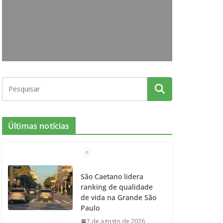
o
g
r
e
b
o
r
r
e
k
a
m
Últimas notícias
São Caetano lidera
ranking de qualidade
de vida na Grande São
Paulo
7 de agosto de 2026