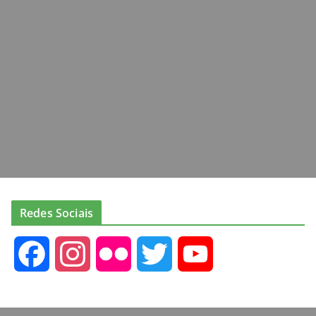
Redes Sociais
F
I
F
T
Y
a
n
l
w
o