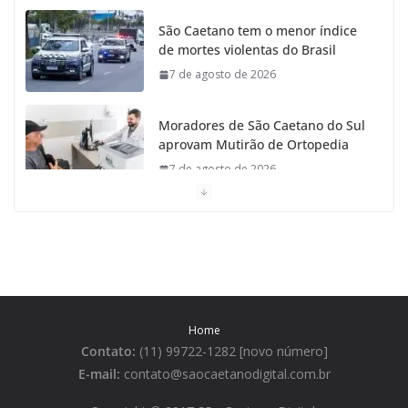
São Caetano tem o menor índice
de mortes violentas do Brasil
7 de agosto de 2026
Moradores de São Caetano do Sul
aprovam Mutirão de Ortopedia
7 de agosto de 2026
São Caetano amplia liderança
regional e avança no Ideb 2025
7 de agosto de 2026
Casa do Artesão de São Caetano
Home
do Sul celebra 25 anos
Contato:
(11) 99722-1282 [novo número]
7 de agosto de 2026
E-mail:
contato@saocaetanodigital.com.br