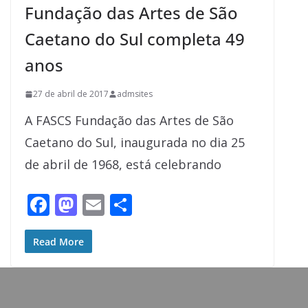
Fundação das Artes de São
k
Caetano do Sul completa 49
anos
27 de abril de 2017
admsites
A FASCS Fundação das Artes de São
Caetano do Sul, inaugurada no dia 25
de abril de 1968, está celebrando
F
M
E
S
ac
as
m
h
e
to
ai
ar
Read More
b
d
l
e
o
o