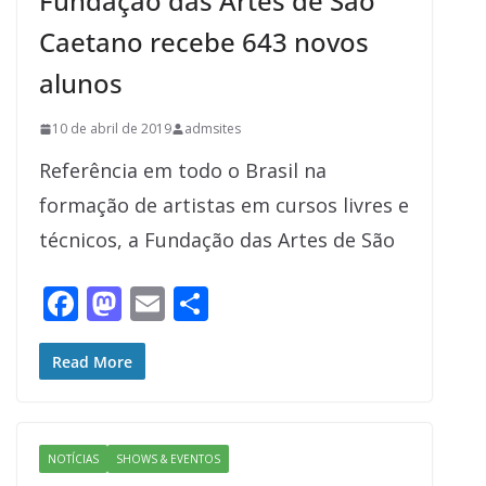
Fundação das Artes de São
Caetano recebe 643 novos
alunos
10 de abril de 2019
admsites
Referência em todo o Brasil na
formação de artistas em cursos livres e
técnicos, a Fundação das Artes de São
F
M
E
S
ac
as
m
h
e
to
ai
ar
Read More
b
d
l
e
o
o
NOTÍCIAS
SHOWS & EVENTOS
o
n