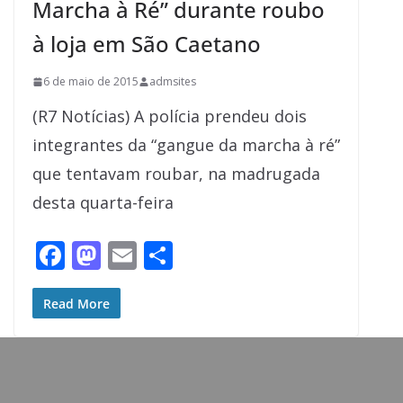
Marcha à Ré” durante roubo
à loja em São Caetano
6 de maio de 2015
admsites
(R7 Notícias) A polícia prendeu dois
integrantes da “gangue da marcha à ré”
que tentavam roubar, na madrugada
desta quarta-feira
F
M
E
S
ac
as
m
h
e
to
ai
ar
Read More
b
d
l
e
o
o
o
n