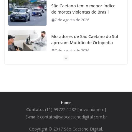
São Caetano tem o menor índice
de mortes violentas do Brasil
7 de agosto de 2026
Moradores de São Caetano do Sul
aprovam Mutirão de Ortopedia
7 de agosto de 2026
São Caetano amplia liderança
regional e avança no Ideb 2025
7 de agosto de 2026
Casa do Artesão de São Caetano
Home
do Sul celebra 25 anos
Contato:
(11) 99722-1282 [novo número]
7 de agosto de 2026
E-mail:
contato@saocaetanodigital.com.br
Flávio Bolsonaro visita São
Copyright © 2017 São Caetano Digital
.