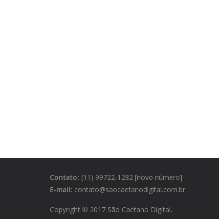
Contato:
(11) 99722-1282 [novo número]
E-mail:
contato@saocaetanodigital.com.br
Copyright © 2017 São Caetano Digital
.