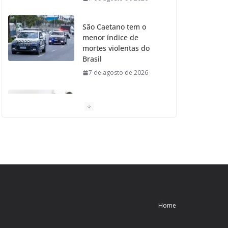
São Caetano tem o
menor índice de
mortes violentas do
Brasil
7 de agosto de 2026
Moradores de São
Caetano do Sul
aprovam Mutirão de
Ortopedia
7 de agosto de 2026
São Caetano amplia
liderança regional e
avança no Ideb 2025
Home
7 de agosto de 2026