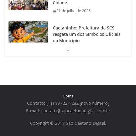
Cidade
31 de julho de 2026
Caetaninho: Prefeitura de SCS
resgata um dos Símbolos Oficiais
do Município
31 de julho de 2026
Câmara celebra os 149 anos de
São Caetano do Sul
31 de julho de 2026
Home
Prefeitura de São Caetano e ENEL
Contato:
(11) 99722-1282 [novo número]
entregam Geladeiras novas a
moradores
E-mail:
contato@saocaetanodigital.com.br
31 de julho de 2026
Copyright © 2017 São Caetano Digital
.
Festa Italiana de São Caetano do