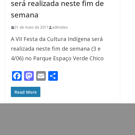
será realizada neste fim de
semana
31 de maio de 2017
admsites
A VII Festa da Cultura Indígena será
realizada neste fim de semana (3 e
4/06) no Parque Espaço Verde Chico
F
M
E
S
ac
as
m
h
e
to
ai
ar
Read More
b
d
l
e
o
o
o
n
k