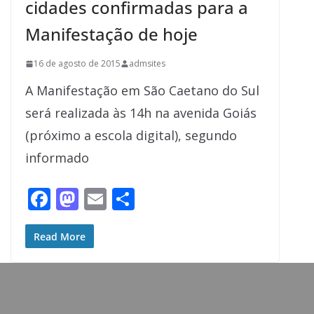
cidades confirmadas para a
Manifestação de hoje
16 de agosto de 2015
admsites
A Manifestação em São Caetano do Sul
será realizada às 14h na avenida Goiás
(próximo a escola digital), segundo
informado
F
M
E
S
ac
as
m
h
e
to
ai
ar
Read More
b
d
l
e
o
o
o
n