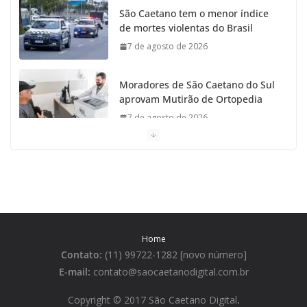
São Caetano tem o menor índice
de mortes violentas do Brasil
7 de agosto de 2026
Moradores de São Caetano do Sul
aprovam Mutirão de Ortopedia
7 de agosto de 2026
São Caetano amplia liderança
regional e avança no Ideb 2025
7 de agosto de 2026
Casa do Artesão de São Caetano
Home
do Sul celebra 25 anos
Contato:
(11) 99722-1282 [novo número]
7 de agosto de 2026
E-mail:
contato@saocaetanodigital.com.br
Flávio Bolsonaro visita São
Copyright © 2017 São Caetano Digital
.