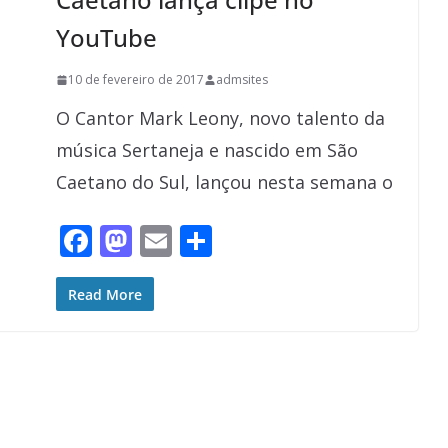
YouTube
10 de fevereiro de 2017
admsites
O Cantor Mark Leony, novo talento da
música Sertaneja e nascido em São
Caetano do Sul, lançou nesta semana o
F
M
E
S
ac
as
m
h
e
to
ai
ar
Read More
b
d
l
e
o
o
o
n
k