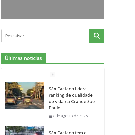
o
r
r
e
k
a
m
Últimas notícias
São Caetano lidera
ranking de qualidade
de vida na Grande São
Paulo
7 de agosto de 2026
São Caetano tem o