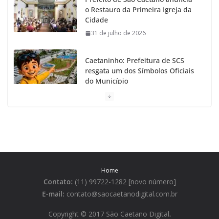
o Restauro da Primeira Igreja da
Cidade
31 de julho de 2026
Caetaninho: Prefeitura de SCS
resgata um dos Símbolos Oficiais
do Município
31 de julho de 2026
Câmara celebra os 149 anos de
São Caetano do Sul
31 de julho de 2026
Home
Prefeitura de São Caetano e ENEL
Contato:
(11) 99722-1282 [novo número]
entregam Geladeiras novas a
moradores
E-mail:
contato@saocaetanodigital.com.br
31 de julho de 2026
Copyright © 2017 São Caetano Digital
.