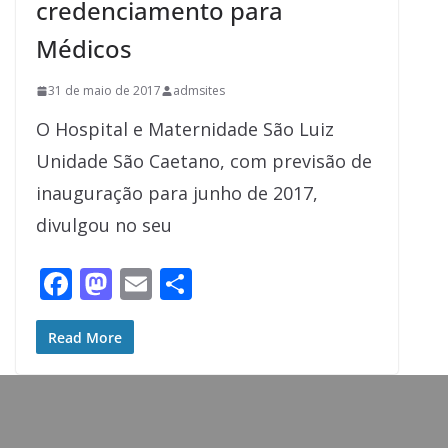
credenciamento para
Médicos
31 de maio de 2017
admsites
O Hospital e Maternidade São Luiz
Unidade São Caetano, com previsão de
inauguração para junho de 2017,
divulgou no seu
F
M
E
S
ac
as
m
h
e
to
ai
ar
Read More
b
d
l
e
o
o
o
n