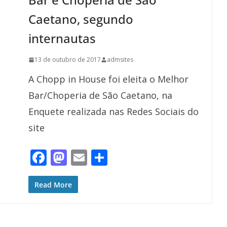
Caetano, segundo
internautas
13 de outubro de 2017
admsites
A Chopp in House foi eleita o Melhor
Bar/Choperia de São Caetano, na
Enquete realizada nas Redes Sociais do
site
F
M
E
S
ac
as
m
h
e
to
ai
ar
Read More
b
d
l
e
o
o