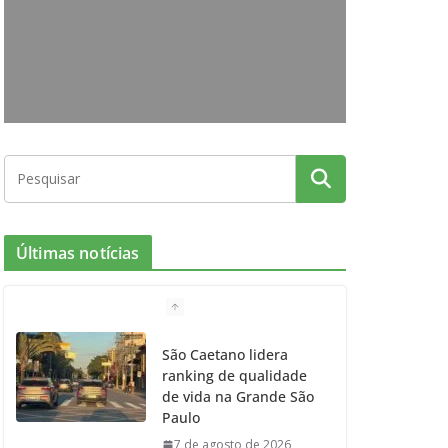
o
g
r
e
b
o
r
r
e
k
a
m
Últimas notícias
São Caetano lidera
ranking de qualidade
de vida na Grande São
Paulo
7 de agosto de 2026