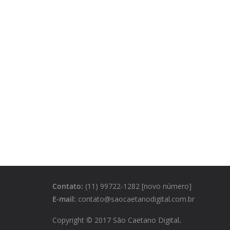
Contato:
(11) 99722-1282 [novo número]
E-mail:
contato@saocaetanodigital.com.br
Copyright © 2017 São Caetano Digital
.