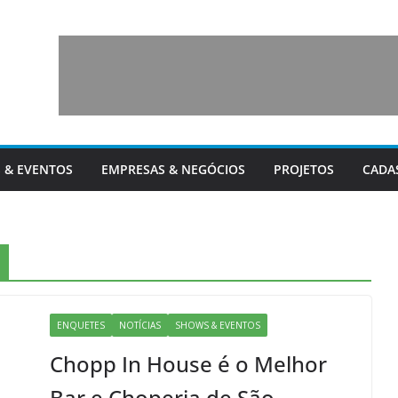
 & EVENTOS
EMPRESAS & NEGÓCIOS
PROJETOS
CADA
ENQUETES
NOTÍCIAS
SHOWS & EVENTOS
Chopp In House é o Melhor
Bar e Choperia de São