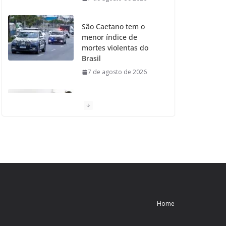
São Caetano tem o
menor índice de
mortes violentas do
Brasil
7 de agosto de 2026
Moradores de São
Caetano do Sul
aprovam Mutirão de
Ortopedia
7 de agosto de 2026
São Caetano amplia
liderança regional e
avança no Ideb 2025
Home
7 de agosto de 2026