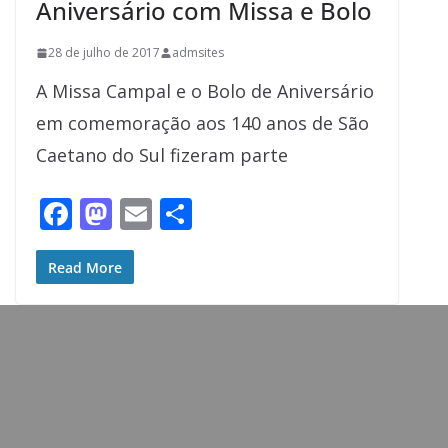
Aniversário com Missa e Bolo
28 de julho de 2017
admsites
A Missa Campal e o Bolo de Aniversário
em comemoração aos 140 anos de São
Caetano do Sul fizeram parte
F
M
E
S
ac
as
m
h
e
to
ai
ar
Read More
b
d
l
e
o
o
o
n
k