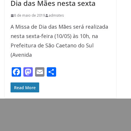
Dia das Mães nesta sexta
8 de maio de 2019
admsites
A Missa de Dia das Mães será realizada
nesta sexta-feira (10/05) às 10h, na
Prefeitura de São Caetano do Sul
(Avenida
F
M
E
S
ac
as
m
h
e
to
ai
ar
Read More
b
d
l
e
o
o
o
n
k