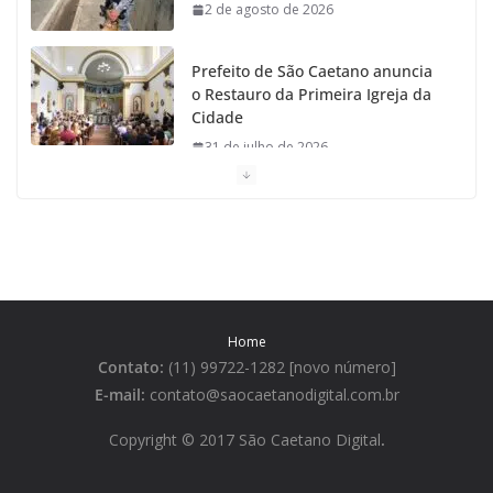
2 de agosto de 2026
Prefeito de São Caetano anuncia
o Restauro da Primeira Igreja da
Cidade
31 de julho de 2026
Caetaninho: Prefeitura de SCS
resgata um dos Símbolos Oficiais
do Município
31 de julho de 2026
Home
Câmara celebra os 149 anos de
Contato:
(11) 99722-1282 [novo número]
São Caetano do Sul
E-mail:
contato@saocaetanodigital.com.br
31 de julho de 2026
Copyright © 2017 São Caetano Digital
.
Prefeitura divulga a Programação
da Festa Italiana de São Caetano