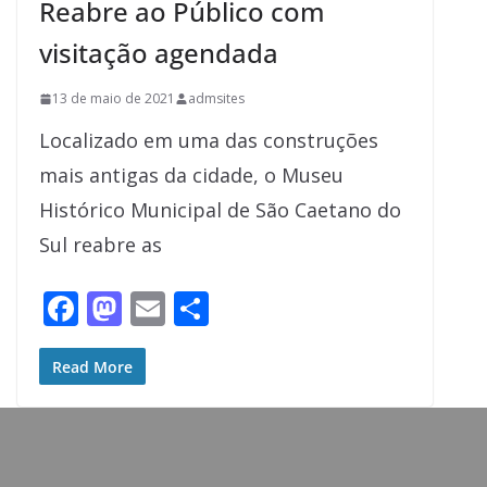
Reabre ao Público com
visitação agendada
13 de maio de 2021
admsites
Localizado em uma das construções
mais antigas da cidade, o Museu
Histórico Municipal de São Caetano do
Sul reabre as
F
M
E
S
ac
as
m
h
e
to
ai
ar
Read More
b
d
l
e
o
o
o
n