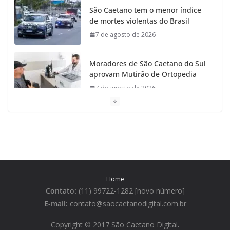
São Caetano tem o menor índice
de mortes violentas do Brasil
7 de agosto de 2026
Moradores de São Caetano do Sul
aprovam Mutirão de Ortopedia
7 de agosto de 2026
São Caetano amplia liderança
regional e avança no Ideb 2025
7 de agosto de 2026
Casa do Artesão de São Caetano
Home
do Sul celebra 25 anos
Contato:
(11) 99722-1282 [novo número]
7 de agosto de 2026
E-mail:
contato@saocaetanodigital.com.br
Flávio Bolsonaro visita São
Copyright © 2017 São Caetano Digital
.