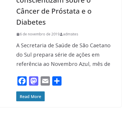
Câncer de Próstata e o
Diabetes
6 de novembro de 2019
admsites
A Secretaria de Saúde de São Caetano
do Sul prepara série de ações em
referência ao Novembro Azul, mês de
F
M
E
S
ac
as
m
h
e
to
ai
ar
Read More
b
d
l
e
o
o
o
n