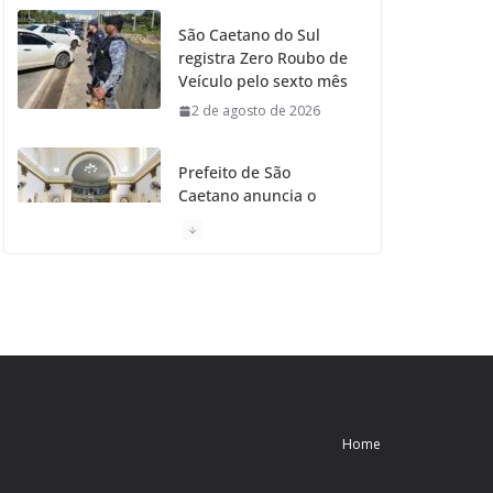
São Caetano do Sul
registra Zero Roubo de
Veículo pelo sexto mês
2 de agosto de 2026
Prefeito de São
Caetano anuncia o
Restauro da Primeira
Igreja da Cidade
31 de julho de 2026
Caetaninho: Prefeitura
de SCS resgata um dos
Símbolos Oficiais do
Município
31 de julho de 2026
Home