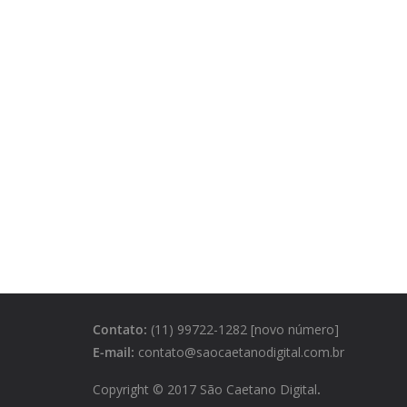
Contato:
(11) 99722-1282 [novo número]
E-mail:
contato@saocaetanodigital.com.br
Copyright © 2017 São Caetano Digital
.