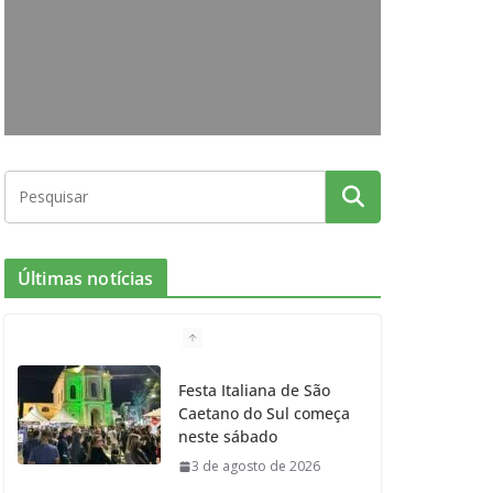
o
g
r
e
b
o
r
r
e
k
a
m
Últimas notícias
Festa Italiana de São
Caetano do Sul começa
neste sábado
3 de agosto de 2026