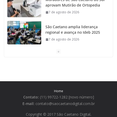
aprovam Mutirão de Ortopedia
7 de agosto de 2026
São Caetano amplia liderança
regional e avança no Ideb 2025
7 de agosto de 2026
Casa do Artesão de São Caetano
do Sul celebra 25 anos
7 de agosto de 2026
Tarifa da Zona Azul em São
Caetano sobe para R$ 3 no dia 15
Home
de agosto
Contato:
(11) 99722-1282 [novo número]
7 de agosto de 2026
E-mail:
contato@saocaetanodigital.com.br
São Caetano lidera ranking de
Copyright © 2017 São Caetano Digital
.