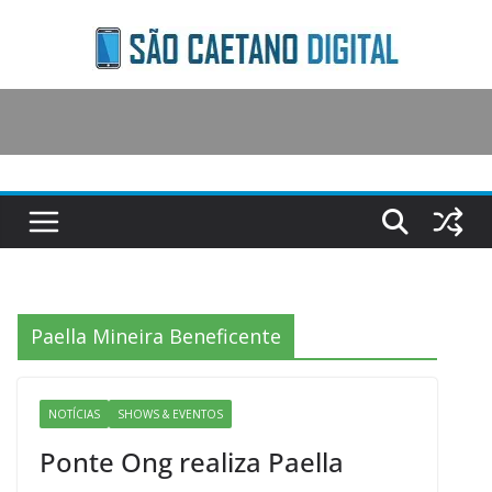
Skip
to
content
Paella Mineira Beneficente
NOTÍCIAS
SHOWS & EVENTOS
Ponte Ong realiza Paella