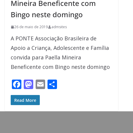
Mineira Beneficente com
Bingo neste domingo
26 de maio de 2019
admsites
A PONTE Associação Brasileira de
Apoio a Criança, Adolescente e Família
convida para Paella Mineira
Beneficente com Bingo neste domingo
F
M
E
S
ac
as
m
h
e
to
ai
ar
Read More
b
d
l
e
o
o
o
n